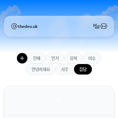
thedeo.uk
전체
인기
유머
이슈
안녕하세요
사주
잡담