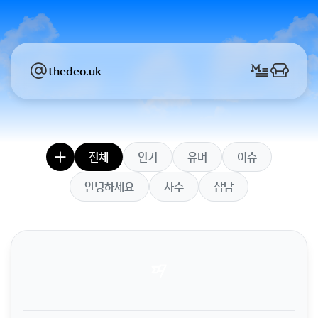
thedeo.uk
전체
인기
유머
이슈
안녕하세요
사주
잡담