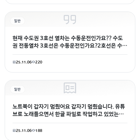
일반
현재 수도권 3호선 열차는 수동운전인가요?? 수도
권 전동열차 3호선은 수동운전인가요?2호선은 수동
운전에서 ATO자동운전으로 바뀐걸로 알고있는데
현재 서울교통공사
25.11.06
220
일반
노트북이 갑자기 멈췄어요 갑자기 멈췄습니다. 유튜
브로 노래들으면서 한글 파일로 작업하고 있었는데
갑자기 멈췄어요.
25.11.06
188